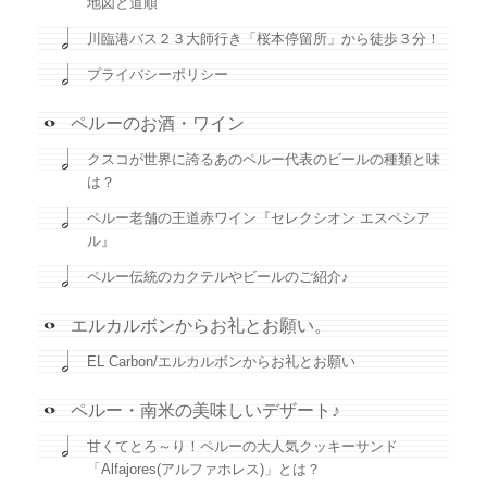
地図と道順
川臨港バス２３大師行き「桜本停留所」から徒歩３分！
プライバシーポリシー
ペルーのお酒・ワイン
クスコが世界に誇るあのペルー代表のビールの種類と味
は？
ペルー老舗の王道赤ワイン『セレクシオン エスペシア
ル』
ペルー伝統のカクテルやビールのご紹介♪
エルカルボンからお礼とお願い。
EL Carbon/エルカルボンからお礼とお願い
ペルー・南米の美味しいデザート♪
甘くてとろ～り！ペルーの大人気クッキーサンド
「Alfajores(アルファホレス)」とは？