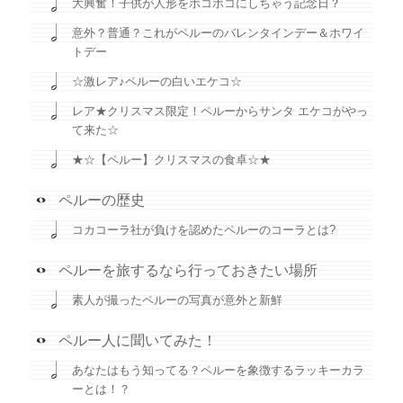
大興奮！子供が人形をボコボコにしちゃう記念日？
意外？普通？これがペルーのバレンタインデー＆ホワイ
トデー
☆激レア♪ペルーの白いエケコ☆
レア★クリスマス限定！ペルーからサンタ エケコがやっ
て来た☆
★☆【ペルー】クリスマスの食卓☆★
ペルーの歴史
コカコーラ社が負けを認めたペルーのコーラとは?
ペルーを旅するなら行っておきたい場所
素人が撮ったペルーの写真が意外と新鮮
ペルー人に聞いてみた！
あなたはもう知ってる？ペルーを象徴するラッキーカラ
ーとは！？