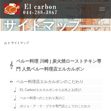
T
o
サイトマップ
g
g
l
e
n
サイトマップ
a
v
i
g
ペルー料理 川崎 | 炭火焼ローストチキン専
a
門 人気ペルー料理店エルカルボン
t
i
o
ペルー料理店エルカルボンのこだわり
n
EL Carbon/エルカルボンからお礼とお詫び。
ペルー料理へのこだわり其の二
ポジョ・ア・ラ・ブラサ専門店としてのこだわり