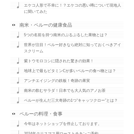
エケコ人形で不幸に！？エケコの悪い噂について現地人
に聞いてみた
南米・ペルーの健康食品
5つの名前を持つ南米のぷるぷるした果物とは？
世界が注目！ペルー好きなら絶対に知っておくべきアイ
スクリーム
紫トウモロコシに隠された驚きの効果！
地球上で最もビタミンCが多いペルーの食べ物とは？
アンチエイジングの鉄板！奇跡の果実
南米の飲むサラダ！日本でも大人気のアノお茶
ペルーが生んだ三大奇跡の1つ“キャッツクロー”とは？
ペルーの料理・食事
今年はネットショップを停止しております。
2024年クリスマス用ローストチキンご予約