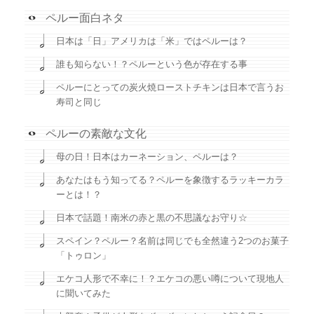
ペルー面白ネタ
日本は「日」アメリカは「米」ではペルーは？
誰も知らない！？ペルーという色が存在する事
ペルーにとっての炭火焼ローストチキンは日本で言うお
寿司と同じ
ペルーの素敵な文化
母の日！日本はカーネーション、ペルーは？
あなたはもう知ってる？ペルーを象徴するラッキーカラ
ーとは！？
日本で話題！南米の赤と黒の不思議なお守り☆
スペイン？ペルー？名前は同じでも全然違う2つのお菓子
「トゥロン」
エケコ人形で不幸に！？エケコの悪い噂について現地人
に聞いてみた