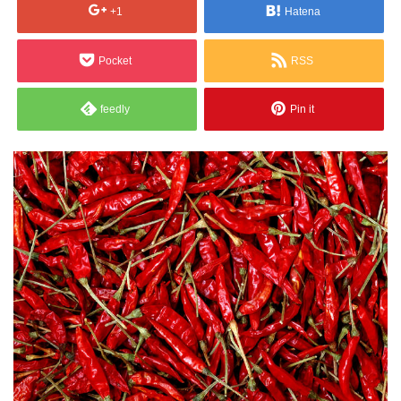
+1
Hatena
Pocket
RSS
feedly
Pin it