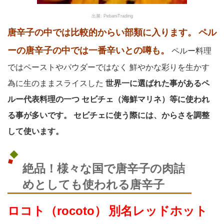
出展: PebaniTrading
唐辛子の中では比較的からい部類に入ります。
ペル
ーの唐辛子の中では一番辛いとの噂も。
ペルー料理
ではペーストやパウダーではなく
鮮やかな彩りを生かす
為に生のままスライスした
世界一に選ばれた事があるペ
ルー代表料理の一つ
セビチェ（海鮮マリネ）等に使われ
る事が多いです。
セビチェに使う際には、からさを調整
して使います。
絶品！様々な国で唐辛子の肉詰
めとしても使われる唐辛子
ロコト（rocoto）
別名レッドホット