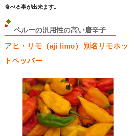
食べる事が出来ます。
ペルーの汎用性の高い唐辛子
アヒ・リモ（aji limo）
別名リモホッ
トペッパー