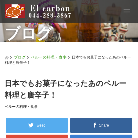
T
o
ブログ
g
g
l
e
n
a
ブログ
ペルーの料理・食事
日本でもお菓子になったあのペルー
v
料理と唐辛子！
i
g
a
日本でもお菓子になったあのペルー
t
i
料理と唐辛子！
o
n
ペルーの料理・食事
Tweet
Share