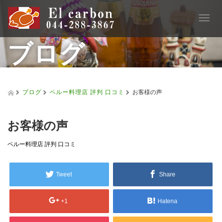
T
o
ブログ
g
g
l
e
n
a
ブログ
ペルー料理店 評判 口コミ
お客様の声
v
i
g
お客様の声
a
t
ペルー料理店 評判 口コミ
i
o
n
Tweet
Share
+1
Hatena