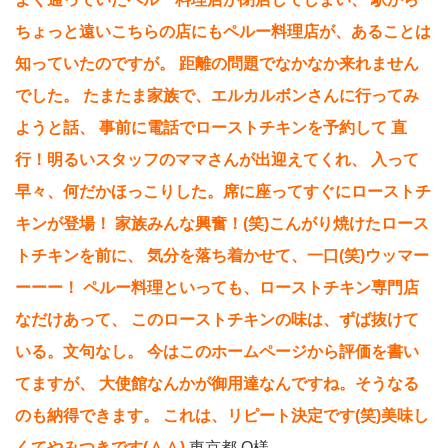
ちょっと遠いこちらの店にもペルー料理店が、あることは
知っていたのですが。
距離の問題でなかなか来れません
でした。
たまたま家族で、エルカルボンさんに行ってみ
ようと話、
事前に電話でローストチキンを予約して
直
行！明るいスタッフのママさんが出迎えてくれ、
入って
早々、何だかほっこりした。席に座ってすぐにローストチ
キンが登場！
家族みんな興奮！(笑)こんがり焼けたロース
トチキンを前に、
気分を落ち着かせて、一口(笑)ウッマー
ーーー！
ペルー料理といっても、ローストチキン専門店
なだけあって、
このローストチキンの味は、ずば抜けて
いる。文句なし。
今はこのホームページから評価を書い
てますが、
大使館なんかが御用達なんですね。そうなる
のも納得できます。
これは、リピート決定です(笑)美味し
くてやみつきです(＾＾)
東京都 O様