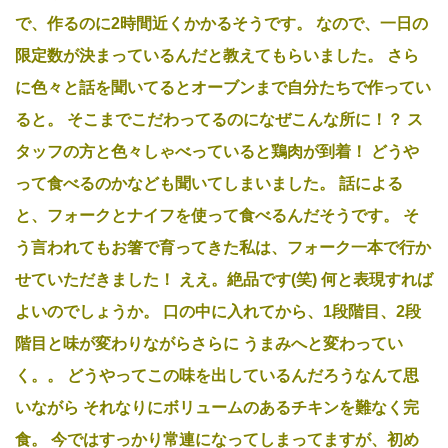
で、作るのに2時間近くかかるそうです。
なので、一日の
限定数が決まっているんだと教えてもらいました。
さら
に色々と話を聞いてるとオーブンまで自分たちで作ってい
ると。
そこまでこだわってるのになぜこんな所に！？
ス
タッフの方と色々しゃべっていると鶏肉が到着！
どうや
って食べるのかなども聞いてしまいました。
話による
と、フォークとナイフを使って食べるんだそうです。
そ
う言われてもお箸で育ってきた私は、フォーク一本で行か
せていただきました！
ええ。絶品です(笑)
何と表現すれば
よいのでしょうか。
口の中に入れてから、1段階目、2段
階目と味が変わりながらさらに
うまみへと変わってい
く。。
どうやってこの味を出しているんだろうなんて思
いながら
それなりにボリュームのあるチキンを難なく完
食。
今ではすっかり常連になってしまってますが、初め