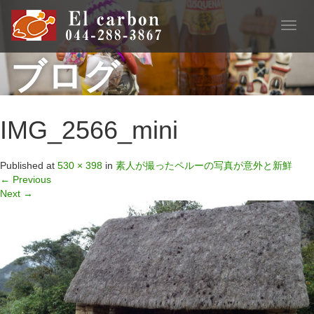
T
o
ブログ
g
g
l
e
n
IMG_2566_mini
a
v
i
Published
at
530 × 398
in
素人が撮ったペルーの写真が意外と新鮮
g
←
Previous
a
Next
→
t
i
o
n