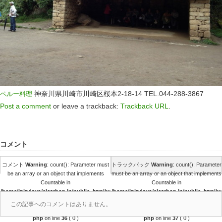
神奈川県川崎市川崎区桜本2-18-14
TEL.044-288-3867
ペルー料理
Post a comment
or leave a trackback:
Trackback URL
.
コメント
コメント
Warning
: count(): Parameter must
トラックバック
Warning
: count(): Parameter
be an array or an object that implements
must be an array or an object that implements
Countable in
Countable in
/home/jpjpdayo/elcarbon.jp/public_html/w
/home/jpjpdayo/elcarbon.jp/public_html/w
p-
p-
この記事へのコメントはありません。
content/themes/amore_tcd028/comments.
content/themes/amore_tcd028/comments.
php
on line
36
( 0 )
php
on line
37
( 0 )