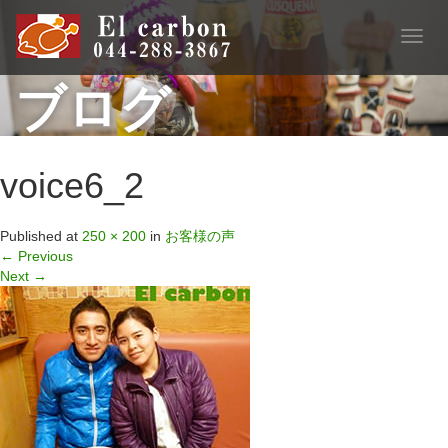
T
o
ブログ
g
g
l
e
n
voice6_2
a
v
i
Published
at
250 × 200
in
お客様の声
g
←
Previous
a
Next
→
t
i
o
n