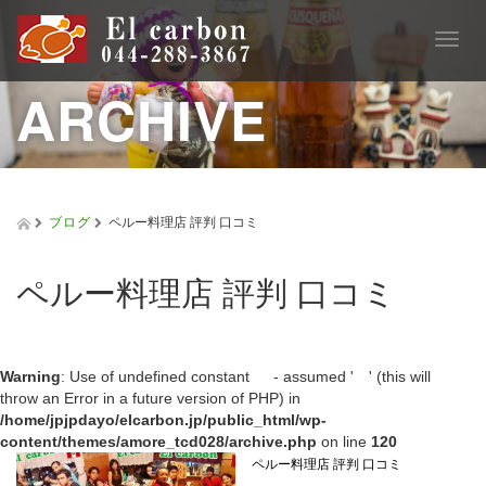
T
o
g
ARCHIVE
g
l
e
n
a
v
ブログ
ペルー料理店 評判 口コミ
i
g
a
ペルー料理店 評判 口コミ
t
i
o
n
Warning
: Use of undefined constant - assumed ' ' (this will
throw an Error in a future version of PHP) in
/home/jpjpdayo/elcarbon.jp/public_html/wp-
content/themes/amore_tcd028/archive.php
on line
120
ペルー料理店 評判 口コミ